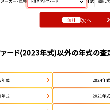
メーカー・車種
年式
トヨタ アルファード
選択し
次へ
無料
ァード(2023年式)以外の年式の
25年式
2024年
22年式
2021年