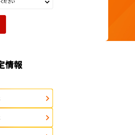
てください
査定情報
式
式