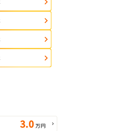
式
式
式
式
3.0
万円