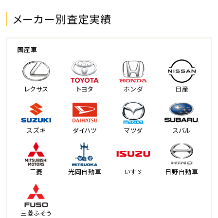
メーカー別査定実績
国産車
レクサス
トヨタ
ホンダ
日産
スズキ
ダイハツ
マツダ
スバル
三菱
光岡自動車
いすゞ
日野自動車
三菱ふそう