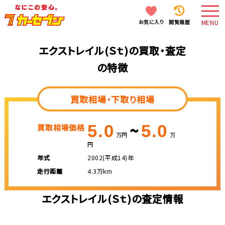
お気に入り
閲覧履歴
MENU
エクストレイル(Ｓｔ)の買取・査定
の特徴
買取相場・下取り相場
~
5.0
5.0
買取相場価格
万円
万
円
年式
2002(平成14)年
走行距離
4.3万km
エクストレイル(Ｓｔ)の査定情報