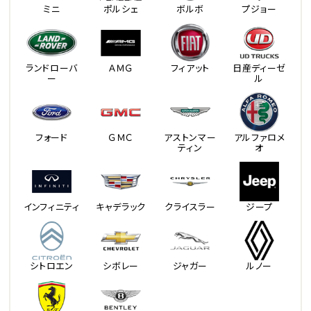
ミニ
ポルシェ
ボルボ
プジョー
ランドローバ
ＡＭＧ
フィアット
日産ディーゼ
ー
ル
フォード
ＧＭＣ
アストンマー
アルファロメ
ティン
オ
インフィニティ
キャデラック
クライスラー
ジープ
シトロエン
シボレー
ジャガー
ルノー