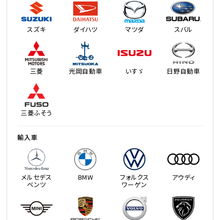
スズキ
ダイハツ
マツダ
スバル
三菱
光岡自動車
いすゞ
日野自動車
三菱ふそう
輸入車
メルセデス
BMW
フォルクス
アウディ
ベンツ
ワーゲン