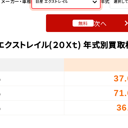
メーカー・車種
年式
日産 エクストレイル
選択し
次へ
無料
エクストレイル(２０Ｘｔ) 年式別買
37
）
71
）
36
）