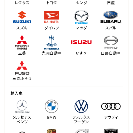
レクサス
トヨタ
ホンダ
日産
スズキ
ダイハツ
マツダ
スバル
三菱
光岡自動車
いすゞ
日野自動車
三菱ふそう
輸入車
メルセデス
BMW
フォルクス
アウディ
ベンツ
ワーゲン