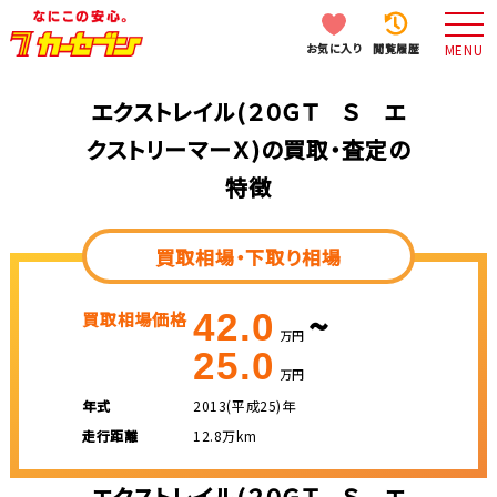
お気に入り
閲覧履歴
MENU
エクストレイル(２０ＧＴ Ｓ エ
クストリーマーＸ)の買取・査定の
特徴
買取相場・下取り相場
~
42.0
買取相場価格
万円
25.0
万円
年式
2013(平成25)年
走行距離
12.8万km
エクストレイル(２０ＧＴ Ｓ エ