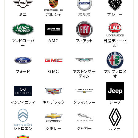
ミニ
ポルシェ
ボルボ
プジョー
ランドローバ
ＡＭＧ
フィアット
日産ディーゼ
ー
ル
フォード
ＧＭＣ
アストンマー
アルファロメ
ティン
オ
インフィニティ
キャデラック
クライスラー
ジープ
シトロエン
シボレー
ジャガー
ルノー