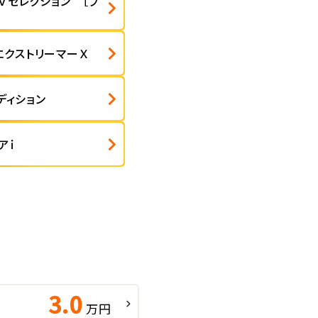
Ｖセレクション ［ブ
エクストリーマーＸ
ディション
アｉ
3.0
万円