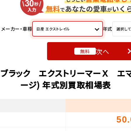
メーカー・車種
年式
日産 エクストレイル
選択し
次へ
無料
Ｘ ブラック エクストリーマーＸ エ
ージ) 年式別買取相場表
50
）