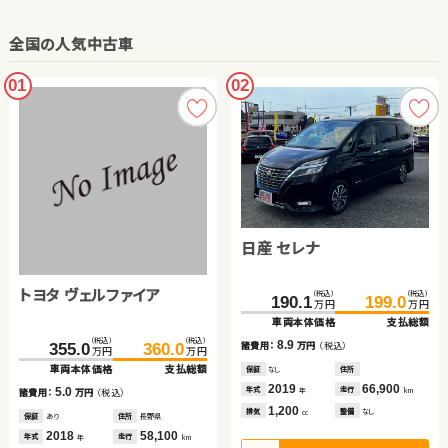
全国の人気中古車
01
02
日産 セレナ
トヨタ ヴェルファイア
（税込）
（税込）
190.1
199.0
万円
万円
車両本体価格
支払総額
（税込）
（税込）
8.9
諸費用：
万円
（税込）
355.0
360.0
万円
万円
車両本体価格
支払総額
保証
なし
住所
2019
66,900
年式
走行
5.0
年
km
諸費用：
万円
（税込）
1,200
排気
整備
なし
cc
保証
あり
住所
長野県
2018
58,100
年式
走行
年
km