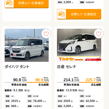
2,000
2,000
排気
整備
法定整備付
見積もり・在庫確認
排気
整備
法定整備付
cc
cc
保証
あり
住所
埼玉県
トヨタ ノア ハイブリッド
（税込）
（税込）
2019
48,300
177.3
179.8
年式
走行
年
km
万円
万円
2,500
車両本体価格
支払総額
見積もり・在庫確認
見積もり・在庫確認
排気
整備
法定整備付
cc
（税込）
（税込）
2.5
391.4
399.7
諸費用：
万円
（税込）
万円
万円
車両本体価格
支払総額
見積もり・在庫確認
保証
あり
住所
北海道
2023
40,700
8.3
年式
走行
諸費用：
万円
（税込）
年
km
660
排気
整備
法定整備付
cc
保証
なし
住所
岡山県
2022
38,300
年式
走行
年
km
1,800
見積もり・在庫確認
排気
整備
なし
cc
見積もり・在庫確認
ダイハツ タント
日産 セレナ
トヨタ ヴォクシー ハイブ
（税込）
（税込）
（税込）
（税込）
90.8
99.9
214.1
225.7
万円
万円
万円
万円
リッド
車両本体価格
支払総額
車両本体価格
支払総額
ダイハツ タント
（税込）
（税込）
9.1
11.6
197.9
209.7
諸費用：
万円
（税込）
諸費用：
万円
（税込）
万円
万円
車両本体価格
支払総額
保証
あり
住所
岩手県
保証
あり
住所
埼玉県
（税込）
（税込）
2015
78,400
2020
42,500
11.8
67.9
69.8
年式
走行
年式
走行
諸費用：
万円
（税込）
年
km
年
km
万円
万円
660
2,000
車両本体価格
支払総額
排気
整備
法定整備付
排気
整備
法定整備付
cc
cc
保証
あり
住所
埼玉県