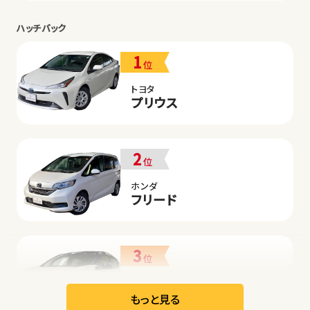
ハッチバック
1
位
トヨタ
プリウス
2
位
ホンダ
フリード
3
位
日産
リーフ
もっと見る