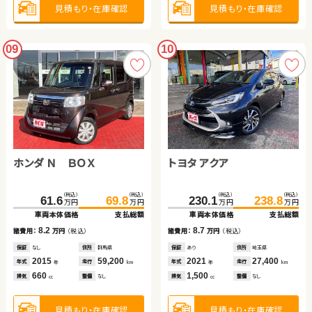
見積もり・在庫確認
見積もり・在庫確認
09
10
ホンダ Ｎ ＢＯＸ
トヨタ アクア
（税込）
（税込）
（税込）
（税込）
61.6
69.8
230.1
238.8
万円
万円
万円
万円
車両本体価格
支払総額
車両本体価格
支払総額
8.2
8.7
諸費用：
万円
（税込）
諸費用：
万円
（税込）
保証
なし
住所
群馬県
保証
あり
住所
埼玉県
2015
59,200
2021
27,400
年式
走行
年式
走行
年
km
年
km
660
1,500
排気
整備
なし
排気
整備
なし
cc
cc
見積もり・在庫確認
見積もり・在庫確認