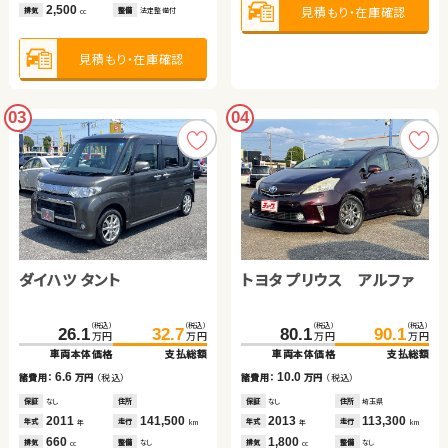
2,500
見積もり・在庫確認
排気
整備
法定整備付
cc
見積もり・在庫確認
03
04
ダイハツ タント
トヨタ プリウス アルファ
（税込）
（税込）
（税込）
（税込）
26.1
32.7
80.1
90.1
万円
万円
万円
万円
車両本体価格
支払総額
車両本体価格
支払総額
6.6
10.0
諸費用：
万円
（税込）
諸費用：
万円
（税込）
保証
なし
住所
保証
なし
住所
埼玉県
2011
141,500
2013
113,300
年式
走行
年式
走行
年
km
年
km
660
1,800
排気
整備
なし
排気
整備
なし
cc
cc