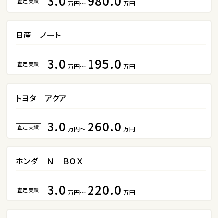
3.0
980.0
カローラフィールダー
査定実績
万円～
万円
日産 ノート
ミニバン・1ＢＯＸ
1
3.0
195.0
位
査定実績
万円～
万円
ホンダ
ステップワゴン
トヨタ アクア
3.0
260.0
2
査定実績
万円～
万円
位
トヨタ
アルファード
ホンダ Ｎ ＢＯＸ
3.0
220.0
査定実績
万円～
万円
3
位
トヨタ