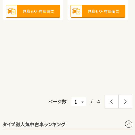
2017
62,800
1.9
年式
走行
諸費用：
万円
（税込）
年
km
1,800
見積もり・在庫確認
見積もり・在庫確認
排気
整備
法定整備付
cc
保証
あり
住所
北海道
トヨタ ルーミー
ホンダ フリード＋
2016
51,500
年式
走行
年
km
660
見積もり・在庫確認
排気
整備
法定整備付
cc
（税込）
（税込）
（税込）
（税込）
189.0
199.2
237.3
248.8
万円
万円
万円
万円
車両本体価格
支払総額
車両本体価格
支払総額
見積もり・在庫確認
10.2
11.5
諸費用：
万円
（税込）
諸費用：
万円
（税込）
保証
あり
住所
京都府
保証
あり
住所
秋田県
2024
11,400
2022
29,000
年式
走行
年式
走行
年
km
年
km
1,000
1,500
排気
整備
法定整備付
排気
整備
法定整備付
cc
cc
見積もり・在庫確認
見積もり・在庫確認
ページ数
/
4
タイプ別人気中古車ランキング