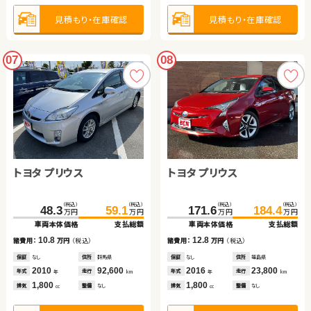
見積もり・在庫確認
見積もり・在庫確認
07
08
トヨタ プリウス
トヨタ プリウス
（税込）
（税込）
（税込）
（税込）
48.3
59.1
171.6
184.4
万円
万円
万円
万円
車両本体価格
支払総額
車両本体価格
支払総額
10.8
12.8
諸費用：
万円
（税込）
諸費用：
万円
（税込）
保証
なし
住所
群馬県
保証
なし
住所
福島県
2010
92,600
2016
23,800
年式
走行
年式
走行
年
km
年
km
1,800
1,800
排気
整備
なし
排気
整備
なし
cc
cc