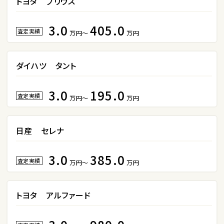
トヨタ プリウス
3.0
405.0
ステーションワゴン
査定実績
万円～
万円
1
位
ダイハツ タント
スバル
レヴォーグ
3.0
195.0
査定実績
万円～
万円
2
位
日産 セレナ
スバル
レガシィツーリングワゴン
3.0
385.0
査定実績
万円～
万円
3
トヨタ アルファード
位
トヨタ