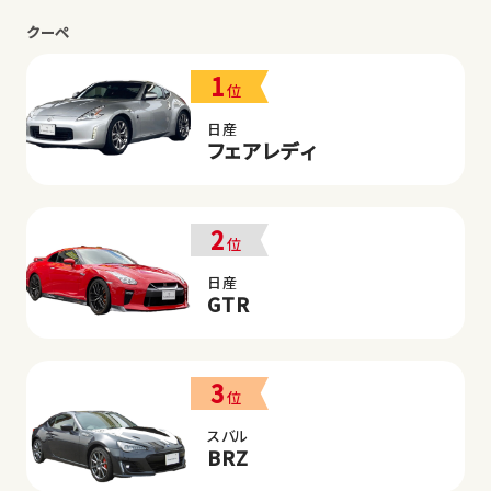
クーペ
1
位
日産
フェアレディ
2
位
日産
GTR
3
位
スバル
BRZ