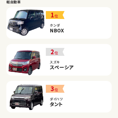
軽自動車
1
位
ホンダ
NBOX
2
位
スズキ
スペーシア
3
位
ダイハツ
タント