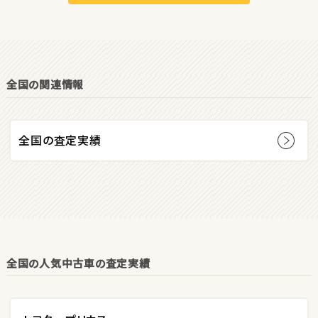
オープン
1
位
全国の関連情報
ダイハツ
コペン
全国の査定実績
2
位
マツダ
ロードスター
全国の人気中古車の査定実績
3
位
ホンダ
S660