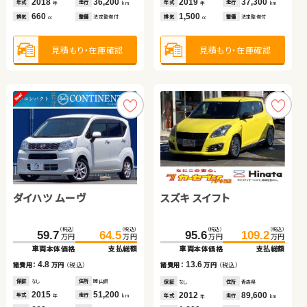
2018
2018
36,200
83,000
2019
37,300
2018
106,700
6.8
205.0
220.3
年式
年式
走行
走行
年式
走行
諸費用：
万円
（税込）
年式
走行
年
年
km
km
年
km
年
km
万円
万円
660
1,500
1,500
1,500
車両本体価格
支払総額
排気
排気
整備
整備
法定整備付
法定整備付
排気
整備
法定整備付
排気
整備
法定整備付
cc
cc
cc
cc
保証
あり
住所
岡山県
2021
21,400
15.3
年式
走行
諸費用：
万円
（税込）
年
km
660
見積もり・在庫確認
見積もり・在庫確認
見積もり・在庫確認
排気
整備
法定整備付
見積もり・在庫確認
cc
保証
あり
住所
千葉県
2017
60,300
年式
走行
年
km
2,000
見積もり・在庫確認
排気
整備
法定整備付
cc
見積もり・在庫確認
ダイハツ ムーヴ
トヨタ プリウス
スズキ スイフト
スズキ ワゴンＲ
（税込）
（税込）
（税込）
（税込）
（税込）
（税込）
（税込）
（税込）
59.7
64.5
48.9
62.8
95.6
31.6
109.2
39.8
万円
万円
万円
万円
万円
万円
万円
万円
車両本体価格
支払総額
車両本体価格
支払総額
車両本体価格
車両本体価格
支払総額
支払総額
4.8
13.9
13.6
8.2
諸費用：
万円
（税込）
諸費用：
万円
（税込）
諸費用：
諸費用：
万円
万円
（税込）
（税込）
保証
なし
住所
岡山県
保証
あり
住所
埼玉県
保証
保証
なし
あり
住所
住所
青森県
青森県
スズキ ジムニー
スズキ スイフト
2015
51,200
2013
89,500
2012
2015
89,600
100,200
年式
走行
年式
走行
年式
年式
走行
走行
年
km
年
km
年
年
km
km