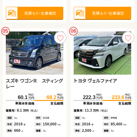
見積もり・在庫確認
見積もり・在庫確認
05
06
スズキ ワゴンＲ スティング
トヨタ ヴェルファイア
レー
（税込）
（税込）
（税込）
（税込）
60.1
68.2
222.3
233.6
万円
万円
万円
万円
車両本体価格
支払総額
車両本体価格
支払総額
8.1
11.3
諸費用：
万円
（税込）
諸費用：
万円
（税込）
保証
なし
住所
埼玉県
保証
なし
住所
群馬県
2019
150,000
2016
85,400
年式
走行
年式
走行
年
km
年
km
660
2,500
排気
整備
なし
排気
整備
なし
cc
cc