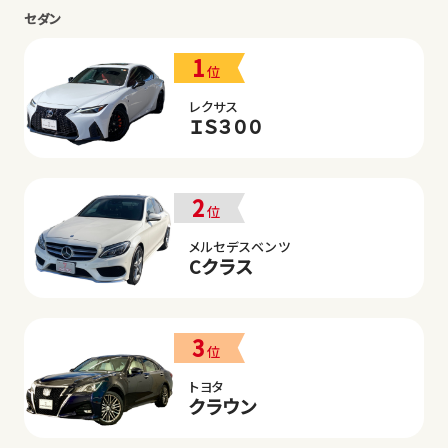
セダン
1
位
レクサス
ＩＳ３００
2
位
メルセデスベンツ
Cクラス
3
位
トヨタ
クラウン