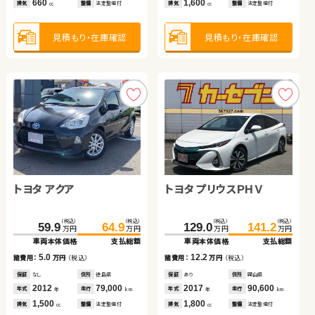
660
1,800
1,600
660
排気
整備
法定整備付
排気
整備
法定整備付
排気
排気
整備
整備
法定整備付
法定整備付
cc
cc
cc
cc
（税込）
（税込）
（税込）
（税込）
229.8
236.0
169.8
185.8
万円
万円
万円
万円
車両本体価格
支払総額
車両本体価格
支払総額
見積もり・在庫確認
見積もり・在庫確認
見積もり・在庫確認
見積もり・在庫確認
6.2
16.0
諸費用：
万円
（税込）
諸費用：
万円
（税込）
保証
あり
住所
三重県
保証
あり
住所
千葉県
2025
200
2018
38,100
年式
走行
年式
走行
年
km
年
km
660
1,400
排気
整備
法定整備付
排気
整備
法定整備付
cc
cc
見積もり・在庫確認
見積もり・在庫確認
トヨタ アクア
トヨタ ヴェルファイア ハ
トヨタ プリウスＰＨＶ
イブリッド
トヨタ アルファード ハイ
（税込）
（税込）
（税込）
（税込）
（税込）
（税込）
698.0
59.9
707.7
64.9
129.0
141.2
万円
万円
万円
万円
万円
万円
ブリッド
車両本体価格
車両本体価格
支払総額
支払総額
車両本体価格
支払総額
（税込）
（税込）
5.0
9.7
12.2
356.4
369.7
諸費用：
諸費用：
万円
万円
（税込）
（税込）
諸費用：
万円
（税込）
万円
万円
車両本体価格
支払総額
保証
保証
なし
あり
住所
住所
徳島県
福岡県
保証
あり
住所
岡山県
2012
2025
79,000
9,100
2017
90,600
13.3
年式
年式
走行
走行
年式
走行
諸費用：
万円
（税込）
年
年
km
km
年
km
1,500
2,500
1,800
排気
排気
整備
整備
法定整備付
法定整備付
排気
整備
法定整備付
cc
cc
cc
保証
あり
住所
北海道