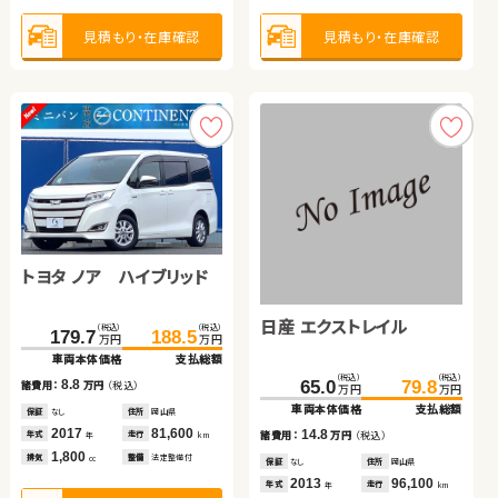
ホンダ フィット
ホンダ Ｎ ＢＯＸ
2018
49,000
年式
走行
年
km
2,500
見積もり・在庫確認
見積もり・在庫確認
見積もり・在庫確認
排気
整備
法定整備付
cc
（税込）
（税込）
（税込）
（税込）
34.8
50.9
193.0
201.1
万円
万円
万円
万円
車両本体価格
支払総額
車両本体価格
支払総額
見積もり・在庫確認
16.1
8.1
諸費用：
万円
（税込）
諸費用：
万円
（税込）
保証
あり
住所
千葉県
保証
あり
住所
千葉県
2013
80,500
2025
5,000
年式
走行
年式
走行
年
km
年
km
1,300
660
排気
整備
法定整備付
排気
整備
法定整備付
cc
cc
見積もり・在庫確認
見積もり・在庫確認
トヨタ ノア ハイブリッド
日産 エクストレイル
日産 エクストレイル
（税込）
（税込）
179.7
188.5
万円
万円
車両本体価格
支払総額
スバル フォレスター
（税込）
（税込）
（税込）
（税込）
8.8
183.5
199.9
65.0
79.8
諸費用：
万円
（税込）
万円
万円
万円
万円
車両本体価格
支払総額
車両本体価格
支払総額
保証
なし
住所
岡山県
（税込）
（税込）
2017
81,600
16.4
14.8
203.9
219.8
諸費用：
万円
（税込）
年式
走行
諸費用：
万円
（税込）
年
km
万円
万円
1,800
車両本体価格
支払総額
排気
整備
法定整備付
cc
保証
あり
住所
岩手県
保証
なし
住所
岡山県
ホンダ Ｎ ＢＯＸ
2021
65,000
2013
96,100
15.9
年式
走行
年式
走行
諸費用：
万円
（税込）
年
km
年
km