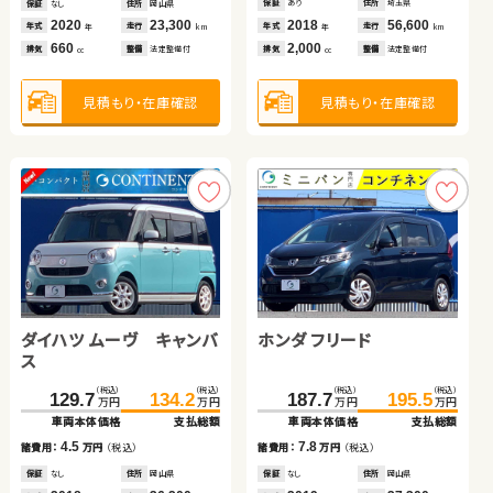
車両本体価格
支払総額
保証
あり
住所
埼玉県
保証
保証
保証
保証
なし
あり
なし
なし
住所
住所
住所
住所
岡山県
福島県
大分県
岡山県
保証
保証
あり
あり
住所
住所
岩手県
宮城県
2018
56,600
2020
2025
2014
2018
23,300
5,700
119,600
33,800
2014
2013
61,400
81,800
19.4
年式
走行
年式
年式
年式
年式
走行
走行
走行
走行
年式
年式
走行
走行
諸費用：
万円
（税込）
年
km
年
年
年
年
km
km
km
km
年
年
km
km
2,000
660
2,500
660
1,000
2,400
660
排気
整備
法定整備付
排気
排気
排気
排気
整備
整備
整備
整備
法定整備付
法定整備付
法定整備付
法定整備付
排気
排気
整備
整備
法定整備付
法定整備付
cc
cc
cc
cc
cc
cc
cc
保証
あり
住所
神奈川県
2015
65,800
年式
走行
年
km
2,000
見積もり・在庫確認
見積もり・在庫確認
見積もり・在庫確認
見積もり・在庫確認
見積もり・在庫確認
見積もり・在庫確認
見積もり・在庫確認
排気
整備
法定整備付
cc
見積もり・在庫確認
ダイハツ ムーヴ キャンバ
ホンダ フィット ハイブリ
ホンダ フリード
トヨタ アクア
ス
ッド
スズキ アルト ＨＢ
（税込）
（税込）
（税込）
（税込）
（税込）
（税込）
（税込）
（税込）
129.7
100.0
134.2
115.9
187.7
195.5
106.7
117.6
万円
万円
万円
万円
万円
万円
万円
万円
車両本体価格
車両本体価格
支払総額
支払総額
車両本体価格
支払総額
車両本体価格
支払総額
トヨタ ヴォクシー
（税込）
（税込）
4.5
15.9
7.8
73.0
10.9
79.8
諸費用：
諸費用：
万円
万円
（税込）
（税込）
諸費用：
万円
（税込）
諸費用：
万円
（税込）
万円
万円
車両本体価格
支払総額
保証
保証
なし
あり
住所
住所
岡山県
岩手県
保証
なし
住所
岡山県
保証
あり
住所
青森県
（税込）
（税込）